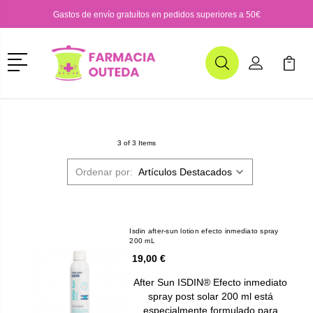
Gastos de envío gratuítos en pedidos superiores a 50€
Menú
Buscar
Mi Cuenta
Mi Ca
Buscar
3 of 3 Items
Ordenar por:
Isdin after-sun lotion efecto inmediato spray
200 mL
19,00 €
After Sun ISDIN® Efecto inmediato
spray post solar 200 ml está
especialmente formulado para