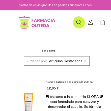
Gastos de envío gratuítos en pedidos superiores a 50€
Menú
Buscar
Mi Cuenta
Mi Ca
Buscar
5 of 5 Items
Ordenar por:
Klorane bálsamo a la camomila 200 mL
12,95 €
El bálsamo a la camomila KLORANE
está formulado para suavizar y
desenredar el cabello. Su fórmula