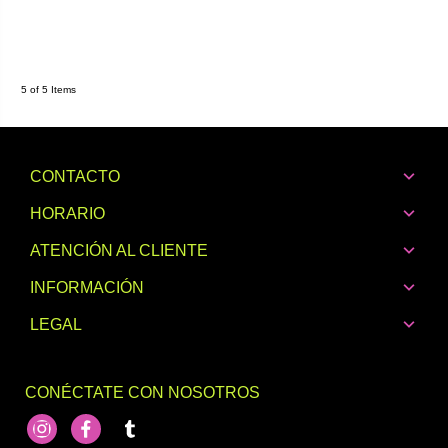
5 of 5 Items
CONTACTO
HORARIO
ATENCIÓN AL CLIENTE
INFORMACIÓN
LEGAL
CONÉCTATE CON NOSOTROS
Instagram
Facebook
footer.socialNetworks.tumblr