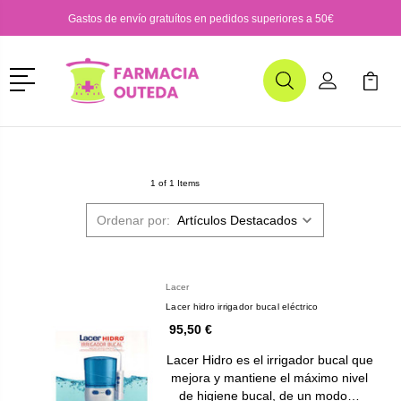
Gastos de envío gratuítos en pedidos superiores a 50€
Menú
Buscar
Mi Cuenta
Mi Ca
Buscar
1 of 1 Items
Ordenar por:
Lacer
Lacer hidro irrigador bucal eléctrico
95,50 €
Lacer Hidro es el irrigador bucal que
mejora y mantiene el máximo nivel
de higiene bucal, de un modo…