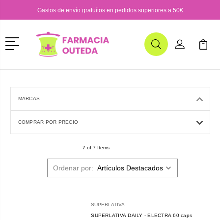
Gastos de envío gratuítos en pedidos superiores a 50€
Menú
Buscar
Mi Cuenta
Mi Ca
Buscar
MARCAS
COMPRAR POR PRECIO
7 of 7 Items
Ordenar por:
SUPERLATIVA
SUPERLATIVA DAILY - ELECTRA 60 caps