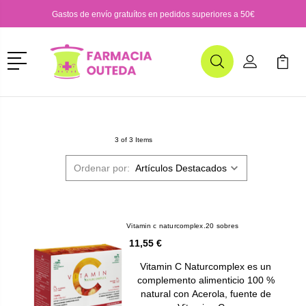
Gastos de envío gratuítos en pedidos superiores a 50€
Menú
Buscar
Mi Cuenta
Mi Ca
Buscar
3 of 3 Items
Ordenar por:
Vitamin c naturcomplex.20 sobres
11,55 €
Vitamin C Naturcomplex es un
complemento alimenticio 100 %
natural con Acerola, fuente de