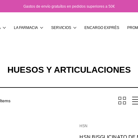
Gastos de envío gratuítos en pedidos superiores a 50€
Buscar
A
LA FARMACIA
SERVICIOS
ENCARGO EXPRÉS
PROM
HUESOS Y ARTICULACIONES
 Items
HSN
HSN BISGLICINATO DE 