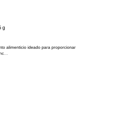
5 g
to alimenticio ideado para proporcionar
func…