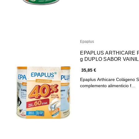
Epaplus
EPAPLUS ARTHICARE POLVO AN
g DUPLO SABOR VAINI
35,85 €
Epaplus Arthicare Colágeno Si
complemento alimenticio f…