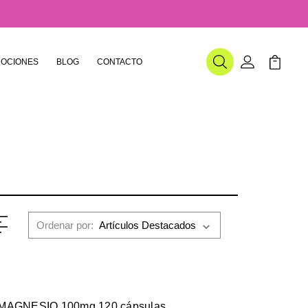
OCIONES
BLOG
CONTACTO
Buscar
Mi Cuenta
Mi Carr
Ordenar por:
MAGNESIO 100mg 120 cápsulas